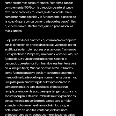
como estábamos acostumbrados. Este clima base se 
complementa 100% con la dirección de arte, el tono y 
textura de paredes y muebles, la densidad del aire si 
sumamos humo o niebla y la fundamental elección de 
la locación para contar con entradas de luz verosímiles 
que permitan ocultar fuentes, que en general son las 
más grandes.
-Segundo las luces prácticas, que también en conjunto 
con la dirección de arte serán elegidas ya no solo por su 
estética, sino también por sus prestaciones. (llamamos 
luces prácticas a lámparas, luminarias, velas o cualquier 
fuente de luz que pertenece o parece hacerlo, al 
decorado que estamos iluminando y esa fuente se verá 
en la imagen final) Muchas de estas serán utilizadas 
como fuentes de apoyo con lámparas más potentes o 
menos dimerizadas de lo que normalmente usaríamos. 
Luego hago un bracketing de subexposición con la 
cámara en registro para esas luces prácticas que 
remplazaremos en la post, para que tengan textura y no 
sobreexpongan. Esta costumbre de multiexposición es 
constante en la mayoría de mis tomas para también 
extender notoriamente el rango dinámico y lograr 
detalle tanto en las altas, ventanas, cielos y luces 
prácticas fuera de mi control, como en las zonas bajas 