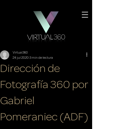
Virtual360
24 jul 2020
3 min de lectura
Dirección de
Fotografía 360 por
Gabriel
Pomeraniec (ADF)