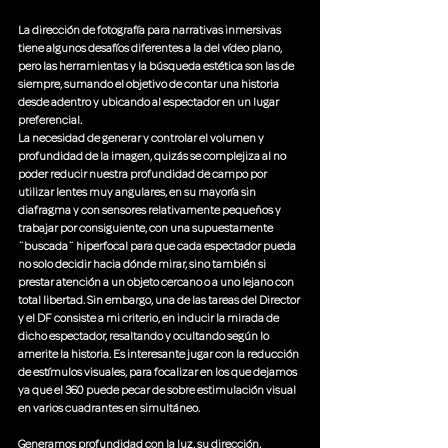
La dirección de fotografía para narrativas inmersivas 
tiene algunos desafíos diferentes a la del vídeo plano, 
pero las herramientas y la búsqueda estética son las de 
siempre, sumando el objetivo de contar una historia 
desde adentro y ubicando al espectador en un lugar 
preferencial.
La necesidad de generar y controlar el volumen y 
profundidad de la imagen, quizás se complejiza al no 
poder reducir nuestra profundidad de campo por 
utilizar lentes muy angulares, en su mayoría sin 
diafragma y con sensores relativamente pequeños y 
trabajar por consiguiente, con una supuestamente 
¨buscada¨ hiperfocal para que cada espectador pueda 
no solo decidir hacia dónde mirar, sino también si 
prestar atención a un objeto cercano o a uno lejano con 
total libertad. Sin embargo, una de las tareas del Director 
y el DF consiste a mi criterio, en inducir la mirada de 
dicho espectador, resaltando y ocultando según lo 
amerite la historia. Es interesante jugar con la reducción 
de estímulos visuales, para focalizar en los que dejamos 
ya que el 360 puede pecar de sobre estimulación visual 
en varios cuadrantes en simultáneo.
Generamos profundidad con la luz, su dirección, 