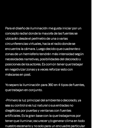
Para el diseño de iluminación me gusta iniciar por un 
concepto radial donde la mayoría de las fuentes se 
ubicarán desde el perímetro de una o varias 
circunferencias virtuales, hacia el radio donde se 
encuentra la cámara. Luego decido que cuadrante o 
zonas de un hemisferio tendrán más intensidad según 
necesidades narrativas, posibilidades del decorado y 
posiciones de los actores. Es común tener que trabajar 
en negativizar zonas y a veces reforzar esto con 
máscaras en post. 
Yo separo la iluminación para 360 en 4 tipos de fuentes, 
que trabajan en conjunto.
-Primero la luz principal del ambiente o decorado, ya 
sea su control si es luz natural o sus entradas no 
diegéticas por puertas y ventanas con fuentes 
artificiales. Es la gran base con la que trabajamos por 
tener que iluminar, oscurecer y/o generar clima en todo 
nuestro escenario y no solo para un encuadre particular 