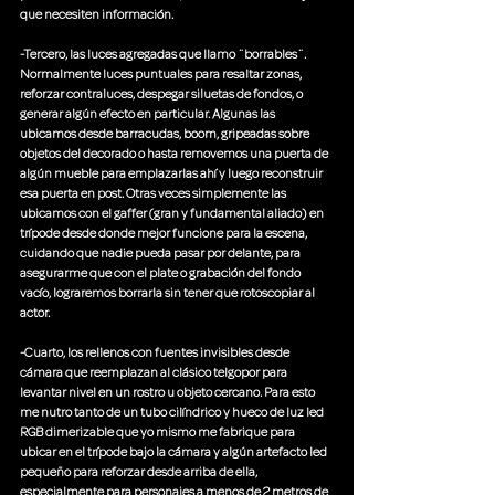
que necesiten información.
-Tercero, las luces agregadas que llamo ¨borrables¨. 
Normalmente luces puntuales para resaltar zonas, 
reforzar contraluces, despegar siluetas de fondos, o 
generar algún efecto en particular. Algunas las 
ubicamos desde barracudas, boom, gripeadas sobre 
objetos del decorado o hasta removemos una puerta de 
algún mueble para emplazarlas ahí y luego reconstruir 
esa puerta en post. Otras veces simplemente las 
ubicamos con el gaffer (gran y fundamental aliado) en 
trípode desde donde mejor funcione para la escena, 
cuidando que nadie pueda pasar por delante, para 
asegurarme que con el plate o grabación del fondo 
vacío, lograremos borrarla sin tener que rotoscopiar al 
actor.
-Cuarto, los rellenos con fuentes invisibles desde 
cámara que reemplazan al clásico telgopor para 
levantar nivel en un rostro u objeto cercano. Para esto 
me nutro tanto de un tubo cilíndrico y hueco de luz led 
RGB dimerizable que yo mismo me fabrique para 
ubicar en el trípode bajo la cámara y algún artefacto led 
pequeño para reforzar desde arriba de ella, 
especialmente para personajes a menos de 2 metros de 